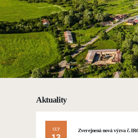
Aktuality
SEP
Zverejnená nová výzva č. 
13