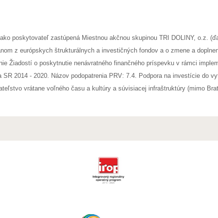
ako poskytovateľ zastúpená Miestnou akčnou skupinou TRI DOLINY, o.z. (ďa
nom z európskych štrukturálnych a investičných fondov a o zmene a doplnení
ie Žiadostí o poskytnutie nenávratného finančného príspevku v rámci imple
 SR 2014 - 2020. Názov podopatrenia PRV: 7.4. Podpora na investície do vyt
teľstvo vrátane voľného času a kultúry a súvisiacej infraštruktúry (mimo Brati