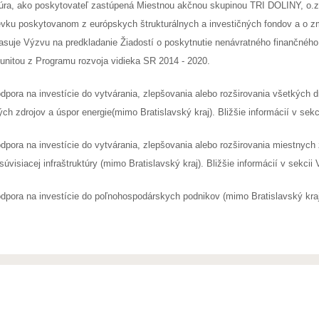
ra, ako poskytovateľ zastúpená Miestnou akčnou skupinou TRI DOLINY, o.z.
evku poskytovanom z európskych štrukturálnych a investičných fondov a o zm
asuje Výzvu na predkladanie Žiadostí o poskytnutie nenávratného finančného
nitou z Programu rozvoja vidieka SR 2014 - 2020.
pora na investície do vytvárania, zlepšovania alebo rozširovania všetkých d
ných zdrojov a úspor energie(mimo Bratislavský kraj). Bližšie informácií v sek
pora na investície do vytvárania, zlepšovania alebo rozširovania miestnych 
úvisiacej infraštruktúry (mimo Bratislavský kraj). Bližšie informácií v sekcii
pora na investície do poľnohospodárskych podnikov (mimo Bratislavský kraj).