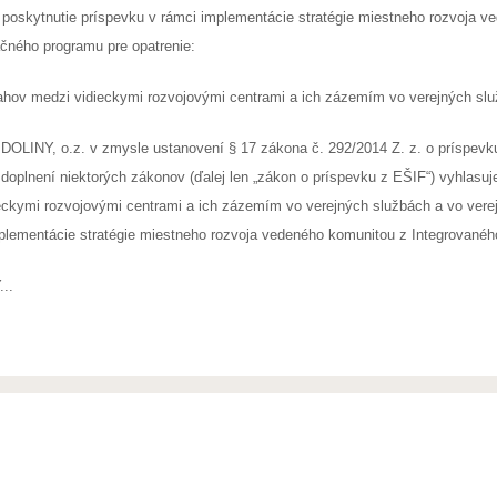
 poskytnutie príspevku v rámci implementácie stratégie miestneho rozvoja v
čného programu pre opatrenie:
ahov medzi vidieckymi rozvojovými centrami a ich zázemím vo verejných služ
OLINY, o.z. v zmysle ustanovení § 17 zákona č. 292/2014 Z. z. o príspevk
doplnení niektorých zákonov (ďalej len „zákon o príspevku z EŠIF“) vyhlasuj
ckymi rozvojovými centrami a ich zázemím vo verejných službách a vo verejn
mplementácie stratégie miestneho rozvoja vedeného komunitou z Integrované
...