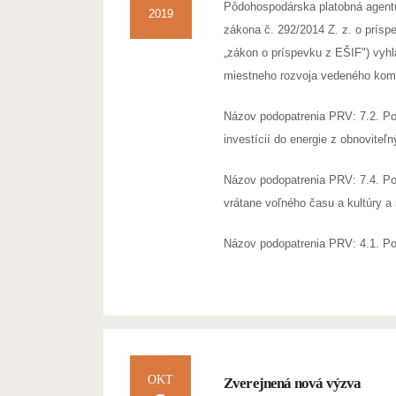
Pôdohospodárska platobná agentú
2019
zákona č. 292/2014 Z. z. o prísp
„zákon o príspevku z EŠIF") vyhl
miestneho rozvoja vedeného komu
Názov podopatrenia PRV: 7.2. Pod
investícií do energie z obnoviteľ
Názov podopatrenia PRV: 7.4. Pod
vrátane voľného času a kultúry a s
Názov podopatrenia PRV: 4.1. Pod
OKT
Zverejnená nová výzva