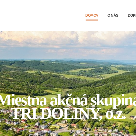
DOMOV
O NÁS
DOK
Miestna akčná skupin
TRI DOLINY, o.z.