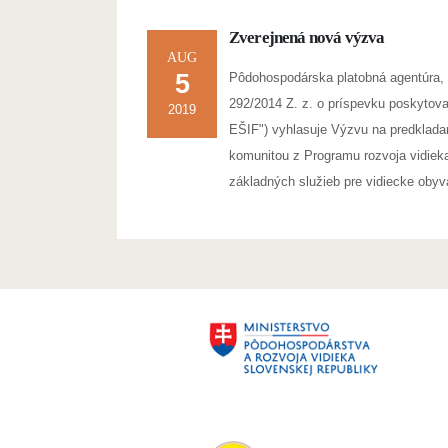
Zverejnená nová výzva
AUG
5
Pôdohospodárska platobná agentúra, 
292/2014 Z. z. o príspevku poskytova
2019
EŠIF") vyhlasuje Výzvu na predkladan
komunitou z Programu rozvoja vidieka
základných služieb pre vidiecke obyva