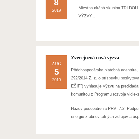
8
Miestna akčná skupina TRI DOLINY
2019
VÝZVY...
Zverejnená nová výzva
AUG
5
Pôdohospodárska platobná agentúra, 
292/2014 Z. z. o príspevku poskytova
2019
EŠIF") vyhlasuje Výzvu na predkladan
komunitou z Programu rozvoja vidiek
Názov podopatrenia PRV: 7.2. Podpora
energie z obnoviteľných zdrojov a úsp