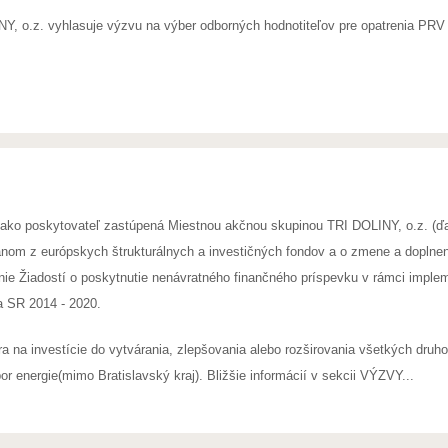
, o.z. vyhlasuje výzvu na výber odborných hodnotiteľov pre opatrenia PRV 4.1
ako poskytovateľ zastúpená Miestnou akčnou skupinou TRI DOLINY, o.z. (ďa
nom z európskych štrukturálnych a investičných fondov a o zmene a doplnení
ie Žiadostí o poskytnutie nenávratného finančného príspevku v rámci imple
a SR 2014 - 2020.
 na investície do vytvárania, zlepšovania alebo rozširovania všetkých druhov
or energie(mimo Bratislavský kraj). Bližšie informácií v sekcii VÝZVY...