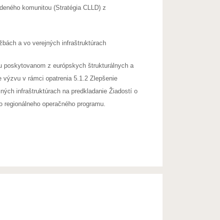
edeného komunitou (Stratégia CLLD) z
bách a vo verejných infraštruktúrach
u poskytovanom z európskych štrukturálnych a
e výzvu v rámci opatrenia 5.1.2 Zlepšenie
ých infraštruktúrach na predkladanie Žiadostí o
ho regionálneho operačného programu.