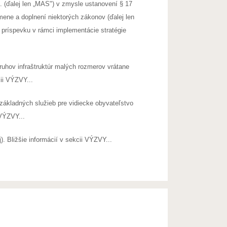
 (ďalej len „MAS") v zmysle ustanovení § 17
ene a doplnení niektorých zákonov (ďalej len
 príspevku v rámci implementácie stratégie
ruhov infraštruktúr malých rozmerov vrátane
cii VÝZVY...
základných služieb pre vidiecke obyvateľstvo
 VÝZVY...
 Bližšie informácií v sekcii VÝZVY...