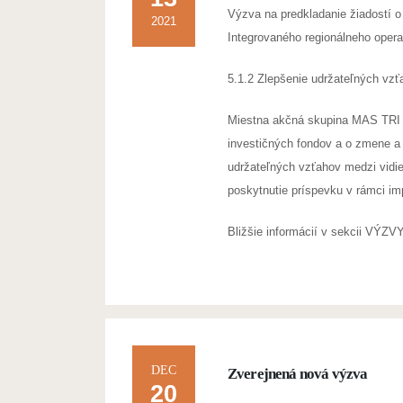
Výzva na predkladanie žiadostí o
2021
Integrovaného regionálneho opera
5.1.2 Zlepšenie udržateľných vzť
Miestna akčná skupina MAS TRI D
investičných fondov a o zmene a 
udržateľných vzťahov medzi vidie
poskytnutie príspevku v rámci i
Bližšie informácií v sekcii VÝZVY
DEC
Zverejnená nová výzva
20